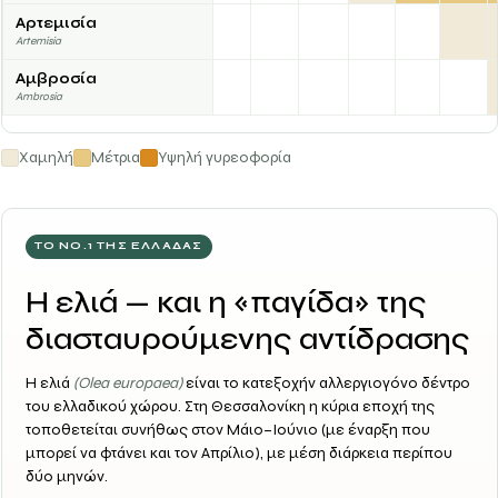
Αρτεμισία
Artemisia
Αμβροσία
Ambrosia
Χαμηλή
Μέτρια
Υψηλή γυρεοφορία
ΤΟ ΝΟ.1 ΤΗΣ ΕΛΛΆΔΑΣ
Η ελιά — και η «παγίδα» της
διασταυρούμενης αντίδρασης
Η
ελιά
(Olea europaea)
είναι το κατεξοχήν αλλεργιογόνο δέντρο
του ελλαδικού χώρου. Στη Θεσσαλονίκη η κύρια εποχή της
τοποθετείται συνήθως στον
Μάιο–Ιούνιο
(με έναρξη που
μπορεί να φτάνει και τον Απρίλιο), με μέση διάρκεια περίπου
δύο μηνών.