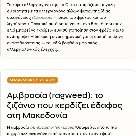
Το κύριο αλλεργιογόνο της, το
Ole e 1
, μοιράζεται μεγάλη
ομοιότητα με τα αλλεργιογόνα άλλων φυτών της ίδιας
οικογένειας
(Oleaceae)
— ιδίως του
φράξου
και του
λιγούστρου
. Πρακτικά αυτό σημαίνει ότι ένα θετικό τεστ στην
ελιά μπορεί να «κρύβει» ευαισθητοποίηση στον φράξο, και το
αντίστροφο. Η διάκριση είναι σημαντική για τη σωστή επιλογή
ανοσοθεραπείας — και εδώ βοηθά ο
μοριακός
αλλεργιολογικός έλεγχος
.
ΑΝΑΔΥΌΜΕΝΗ ΑΠΕΙΛΉ
Αμβροσία (ragweed): το
ζιζάνιο που κερδίζει έδαφος
στη Μακεδονία
Η
αμβροσία
(Ambrosia artemisiifolia)
θεωρείται από τα
πιο
ισχυρά αλλεργιογόνα φυτά στον κόσμο
: ένα μόνο φυτό