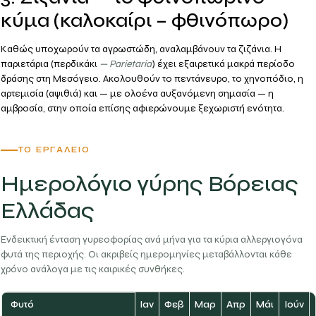
κύμα (καλοκαίρι – φθινόπωρο)
Καθώς υποχωρούν τα αγρωστώδη, αναλαμβάνουν τα ζιζάνια. Η
παριετάρια
(περδικάκι
— Parietaria
) έχει εξαιρετικά μακρά περίοδο
δράσης στη Μεσόγειο. Ακολουθούν το
πεντάνευρο
, το
χηνοπόδιο
, η
αρτεμισία (αψιθιά)
και — με ολοένα αυξανόμενη σημασία — η
αμβροσία
, στην οποία επίσης αφιερώνουμε ξεχωριστή ενότητα.
ΤΟ ΕΡΓΑΛΕΊΟ
Ημερολόγιο γύρης Βόρειας
Ελλάδας
Ενδεικτική ένταση γυρεοφορίας ανά μήνα για τα κύρια αλλεργιογόνα
φυτά της περιοχής. Οι ακριβείς ημερομηνίες μεταβάλλονται κάθε
χρόνο ανάλογα με τις καιρικές συνθήκες.
Φυτό
Ιαν
Φεβ
Μαρ
Απρ
Μάι
Ιούν