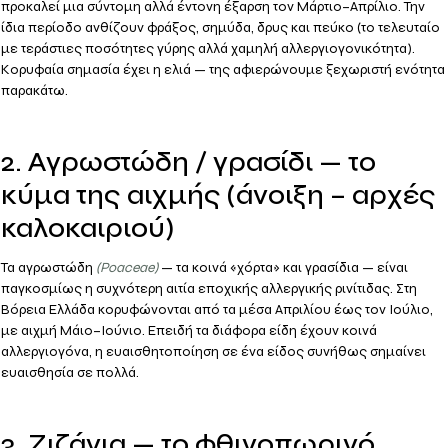
προκαλεί μια σύντομη αλλά έντονη έξαρση τον Μάρτιο–Απρίλιο. Την
ίδια περίοδο ανθίζουν
φράξος
,
σημύδα
,
δρυς
και
πεύκο
(το τελευταίο
με τεράστιες ποσότητες γύρης αλλά χαμηλή αλλεργιογονικότητα).
Κορυφαία σημασία έχει η
ελιά
— της αφιερώνουμε ξεχωριστή ενότητα
παρακάτω.
2. Αγρωστώδη / γρασίδι — το
κύμα της αιχμής (άνοιξη – αρχές
καλοκαιριού)
Τα
αγρωστώδη
(Poaceae)
— τα κοινά «χόρτα» και γρασίδια — είναι
παγκοσμίως η συχνότερη αιτία εποχικής αλλεργικής ρινίτιδας
. Στη
Βόρεια Ελλάδα κορυφώνονται από τα μέσα Απριλίου έως τον Ιούλιο,
με αιχμή Μάιο–Ιούνιο. Επειδή τα διάφορα είδη έχουν κοινά
αλλεργιογόνα, η ευαισθητοποίηση σε ένα είδος συνήθως σημαίνει
ευαισθησία σε πολλά.
3. Ζιζάνια — το φθινοπωρινό