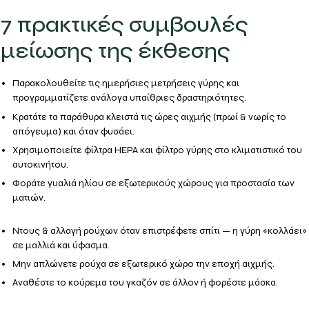
7 πρακτικές συμβουλές
μείωσης της έκθεσης
Παρακολουθείτε τις
ημερήσιες μετρήσεις γύρης
και
προγραμματίζετε ανάλογα υπαίθριες δραστηριότητες.
Κρατάτε τα
παράθυρα κλειστά
τις ώρες αιχμής (πρωί & νωρίς το
απόγευμα) και όταν φυσάει.
Χρησιμοποιείτε
φίλτρα HEPA
και φίλτρο γύρης στο κλιματιστικό του
αυτοκινήτου.
Φοράτε
γυαλιά ηλίου
σε εξωτερικούς χώρους για προστασία των
ματιών.
Ντους & αλλαγή ρούχων
όταν επιστρέφετε σπίτι — η γύρη «κολλάει»
σε μαλλιά και ύφασμα.
Μην
απλώνετε ρούχα σε εξωτερικό χώρο
την εποχή αιχμής.
Αναθέστε το
κούρεμα του γκαζόν
σε άλλον ή φορέστε μάσκα.