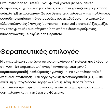
Η ταυτοποίηση του υπεύθυνου φυτού γίνεται με
δερματικές
δοκιμασίες νυγμού (skin prick tests)
και, όπου χρειάζεται, με μέτρηση
ειδικών IgE αντισωμάτων
. Σε σύνθετες περιπτώσεις — π.χ. πολλαπλές
ευαισθητοποιήσεις ή διασταυρούμενες αντιδράσεις — ο
μοριακός
αλλεργιολογικός έλεγχος (component-resolved diagnosis)
ξεχωρίζει
την «πραγματική» ευαισθητοποίηση από τις διασταυρούμενες,
καθοδηγώντας με ακρίβεια τη θεραπεία.
Θεραπευτικές επιλογές
Η αντιμετώπιση στηρίζεται σε τρεις πυλώνες:
(1) μείωση της έκθεσης
στη γύρη,
(2) φαρμακευτική αγωγή
(αντιισταμινικά, ρινικά
κορτικοστεροειδή, οφθαλμικές αγωγές) και
(3) ανοσοθεραπεία /
απευαισθητοποίηση
. Η
αλλεργιογονική ανοσοθεραπεία (AIT)
— σε
ενέσιμη ή υπογλώσσια μορφή — είναι η μόνη θεραπεία που
τροποποιεί την πορεία της νόσου, μειώνοντας μακροπρόθεσμα τα
συμπτώματα και την ανάγκη για φάρμακα.
ΣΤΗΝ ΠΡΆΞΗ