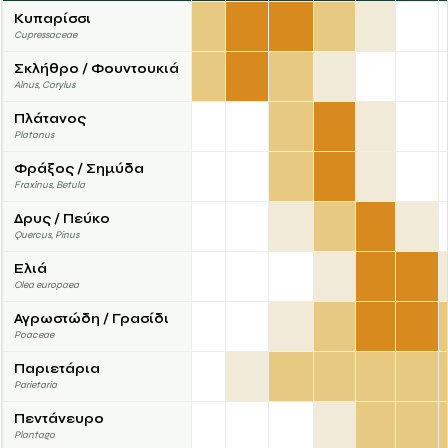
Κυπαρίσσι
Cupressaceae
Σκλήθρο / Φουντουκιά
Alnus, Corylus
Πλάτανος
Platanus
Φράξος / Σημύδα
Fraxinus, Betula
Δρυς / Πεύκο
Quercus, Pinus
Ελιά
Olea europaea
Αγρωστώδη / Γρασίδι
Poaceae
Παριετάρια
Parietaria
Πεντάνευρο
Plantago