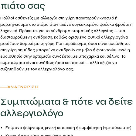
πιάτο σας
Πολλοί ασθενείς με αλλεργία στη γύρη παρατηρούν
κνησμό ή
μυρμήγκιασμα στο στόμα
όταν τρώνε συγκεκριμένα φρέσκα φρούτα ή
λαχανικά. Πρόκειται για το
σύνδρομο στοματικής αλλεργίας
— μια
διασταυρούμενη αντίδραση, καθώς ορισμένα φυτικά αλλεργιογόνα
μοιάζουν δομικά με τη γύρη. Για παράδειγμα, όσοι είναι ευαίσθητοι
στη γύρη σημύδας μπορεί να αντιδρούν σε μήλο ή φουντούκι, ενώ η
ευαισθησία στην αρτεμισία συνδέεται με μπαχαρικά και σέλινο. Τα
συμπτώματα είναι συνήθως ήπια και τοπικά — αλλά αξίζει να
συζητηθούν με τον αλλεργιολόγο σας.
ΑΝΑΓΝΏΡΙΣΗ
Συμπτώματα & πότε να δείτε
αλλεργιολόγο
Επίμονο φτέρνισμα, ρινική καταρροή ή συμφόρηση («μπούκωμα»)
Κνησμός σε μύτη, ουρανίσκο, αυτιά