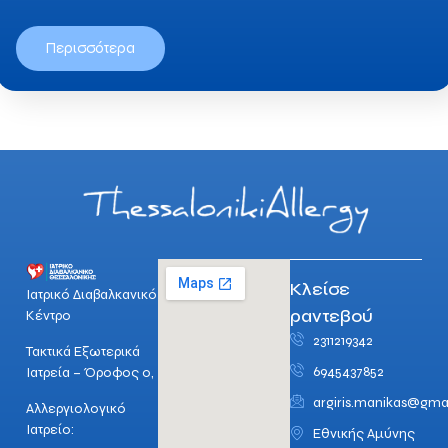
Περισσότερα
Κλείσε
Ιατρικό Διαβαλκανικό
ραντεβού
Κέντρο
2311219342
Τακτικά Εξωτερικά
6945437852
Ιατρεία – Όροφος 0,
argiris.manikas@gma
Αλλεργιολογικό
Ιατρείο:
Εθνικής Αμύνης