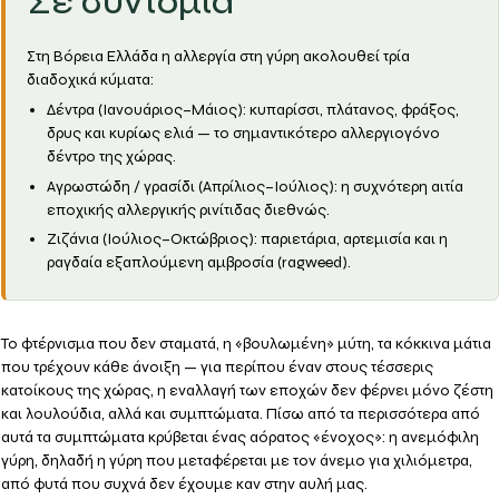
Σε συντομία
Στη Βόρεια Ελλάδα η αλλεργία στη γύρη ακολουθεί
τρία
διαδοχικά κύματα
:
Δέντρα (Ιανουάριος–Μάιος):
κυπαρίσσι, πλάτανος, φράξος,
δρυς και κυρίως
ελιά
— το σημαντικότερο αλλεργιογόνο
δέντρο της χώρας.
Αγρωστώδη / γρασίδι (Απρίλιος–Ιούλιος):
η συχνότερη αιτία
εποχικής αλλεργικής ρινίτιδας διεθνώς.
Ζιζάνια (Ιούλιος–Οκτώβριος):
παριετάρια, αρτεμισία και η
ραγδαία εξαπλούμενη
αμβροσία (ragweed)
.
Το φτέρνισμα που δεν σταματά, η «βουλωμένη» μύτη, τα κόκκινα μάτια
που τρέχουν κάθε άνοιξη — για περίπου
έναν στους τέσσερις
κατοίκους της χώρας, η εναλλαγή των εποχών δεν φέρνει μόνο ζέστη
και λουλούδια, αλλά και συμπτώματα. Πίσω από τα περισσότερα από
αυτά τα συμπτώματα κρύβεται ένας αόρατος «ένοχος»: η
ανεμόφιλη
γύρη
, δηλαδή η γύρη που μεταφέρεται με τον άνεμο για χιλιόμετρα,
από φυτά που συχνά δεν έχουμε καν στην αυλή μας.