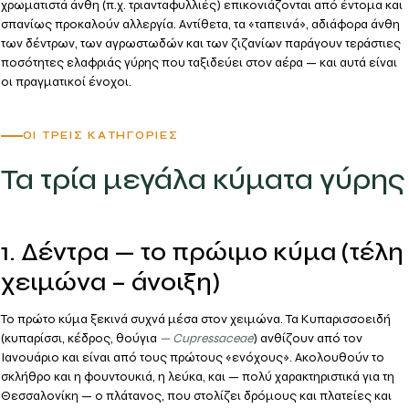
χρωματιστά άνθη (π.χ. τριανταφυλλιές) επικονιάζονται από έντομα και
σπανίως προκαλούν αλλεργία. Αντίθετα, τα «ταπεινά», αδιάφορα άνθη
των δέντρων, των αγρωστωδών και των ζιζανίων παράγουν
τεράστιες
ποσότητες ελαφριάς γύρης
που ταξιδεύει στον αέρα — και αυτά είναι
οι πραγματικοί ένοχοι.
ΟΙ ΤΡΕΙΣ ΚΑΤΗΓΟΡΊΕΣ
Τα τρία μεγάλα κύματα γύρης
1. Δέντρα — το πρώιμο κύμα (τέλη
χειμώνα – άνοιξη)
Το πρώτο κύμα ξεκινά συχνά μέσα στον χειμώνα. Τα
Κυπαρισσοειδή
(κυπαρίσσι, κέδρος, θούγια
— Cupressaceae
) ανθίζουν από τον
Ιανουάριο και είναι από τους πρώτους «ενόχους». Ακολουθούν το
σκλήθρο
και η
φουντουκιά
, η
λεύκα
, και — πολύ χαρακτηριστικά για τη
Θεσσαλονίκη — ο
πλάτανος
, που στολίζει δρόμους και πλατείες και