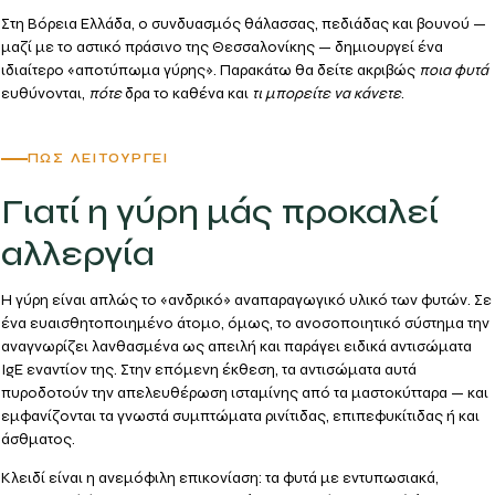
Στη Βόρεια Ελλάδα, ο συνδυασμός θάλασσας, πεδιάδας και βουνού —
μαζί με το αστικό πράσινο της Θεσσαλονίκης — δημιουργεί ένα
ιδιαίτερο «αποτύπωμα γύρης». Παρακάτω θα δείτε ακριβώς
ποια φυτά
ευθύνονται,
πότε
δρα το καθένα και
τι μπορείτε να κάνετε
.
ΠΏΣ ΛΕΙΤΟΥΡΓΕΊ
Γιατί η γύρη μάς προκαλεί
αλλεργία
Η γύρη είναι απλώς το «ανδρικό» αναπαραγωγικό υλικό των φυτών. Σε
ένα ευαισθητοποιημένο άτομο, όμως, το ανοσοποιητικό σύστημα την
αναγνωρίζει λανθασμένα ως απειλή και παράγει
ειδικά αντισώματα
IgE
εναντίον της. Στην επόμενη έκθεση, τα αντισώματα αυτά
πυροδοτούν την απελευθέρωση
ισταμίνης
από τα μαστοκύτταρα — και
εμφανίζονται τα γνωστά συμπτώματα ρινίτιδας, επιπεφυκίτιδας ή και
άσθματος.
Κλειδί είναι η
ανεμόφιλη επικονίαση
: τα φυτά με εντυπωσιακά,