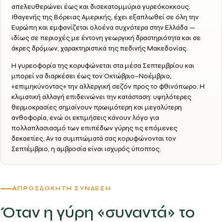
απελευθερώνει έως και δισεκατομμύρια γυρεόκοκκους.
Ιθαγενής της Βόρειας Αμερικής, έχει εξαπλωθεί σε όλη την
Ευρώπη και εμφανίζεται ολοένα συχνότερα στην Ελλάδα —
ιδίως σε περιοχές με έντονη γεωργική δραστηριότητα και σε
άκρες δρόμων
, χαρακτηριστικά της πεδινής Μακεδονίας.
Η γυρεοφορία της κορυφώνεται στα
μέσα Σεπτεμβρίου
και
μπορεί να διαρκέσει έως τον Οκτώβριο–Νοέμβριο,
«επιμηκύνοντας» την αλλεργική σεζόν προς το φθινόπωρο. Η
κλιματική αλλαγή
επιδεινώνει την κατάσταση: υψηλότερες
θερμοκρασίες σημαίνουν πρωιμότερη και μεγαλύτερη
ανθοφορία, ενώ οι εκτιμήσεις κάνουν λόγο για
πολλαπλασιασμό των επιπέδων γύρης τις επόμενες
δεκαετίες. Αν τα συμπτώματά σας κορυφώνονται τον
Σεπτέμβριο, η αμβροσία είναι ισχυρός ύποπτος.
ΑΠΡΟΣΔΌΚΗΤΗ ΣΎΝΔΕΣΗ
Όταν η γύρη «συναντά» το