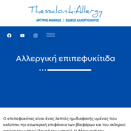
Αλλεργική επιπεφυκίτιδα
Ο επιπεφυκότας είναι ένας λεπτός ημιδιαφανής υμένας που
καλύπτει την εσωτερική επιφάνεια των βλεφάρων και του σκληρού
χιτώνα του ματιού (λευκό του ματιού). Η φλεγμονή του