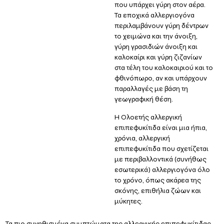
που υπάρχει γύρη στον αέρα.
Τα εποχικά αλλεργιογόνα
περιλαμβάνουν γύρη δέντρων
το χειμώνα και την άνοιξη,
γύρη γρασιδιών άνοιξη και
καλοκαίρι και γύρη ζιζανίων
στα τέλη του καλοκαιριού και το
φθινόπωρο, αν και υπάρχουν
παραλλαγές με βάση τη
γεωγραφική θέση.
Η
Ολοετής αλλεργική
επιπεφυκίτιδα
είναι μια ήπια,
χρόνια, αλλεργική
επιπεφυκίτιδα που σχετίζεται
με περιβαλλοντικά (συνήθως
εσωτερικά) αλλεργιογόνα όλο
το χρόνο, όπως ακάρεα της
σκόνης, επιθήλια ζώων και
μύκητες.
Τα πιο συνηθισμένα
συμπτώματα της αλλεργικής επιπεφυκίτιδας