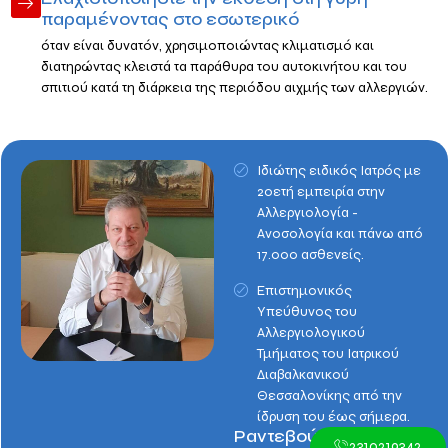
παραμένοντας στο εσωτερικό
όταν είναι δυνατόν, χρησιμοποιώντας κλιματισμό και
διατηρώντας κλειστά τα παράθυρα του αυτοκινήτου και του
σπιτιού κατά τη διάρκεια της περιόδου αιχμής των αλλεργιών.
Ιδιώτης ειδικός Ιατρός με
20ετή εμπειρία στην
Αλλεργιολογία -
Ανοσολογία και πάνω από
17.000 ασθενείς.
Επιστημονικός
Υπεύθυνος του
Αλλεργιολογικού
Τμήματος του Ιατρικού
Διαβαλκανικού
Θεσσαλονίκης από την
ίδρυση του έως σήμερα.
Ραντεβού:
2310219342