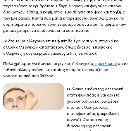
περιλαμβάνουν ερυθρότητα, υδαρή έκκριση και φαγούρα και των
δύο ματιών, αίσθημα καψίματος, ευαισθησία στο φως και πρήξιμο
των βλεφάρων. Και τα δύο μάτια επηρεάζονται συνήθως, αν και τα
συμπτώματα μπορεί να είναι χειρότερα σε ένα μάτι. Το τρίψιμο των
ματιών μπορεί να επιδεινώσει τα συμπτώματα.
Τα άτομα με αλλεργική επιπεφυκίτιδα έχουν συχνά ιστορικό και
άλλων αλλεργικών καταστάσεων, όπως έκζεμα, εποχιακές
αλλεργίες ή συγκεκριμένη αλλεργία (π.χ. σε γάτες).
Πολύ χρήσιμες θα ήταν και οι ρινικές ή βρογχικές
προκλήσεις
με το
πιθανό αλλεργιογόνο, τις οποίες ο ιατρός εφαρμόζει σε
νοσοκομειακό περιβάλλον.
Η κλινική εικόνα της αλλεργική
επιπεφυκίτιδας είναι αρκετά
χαρακτηριστική και διαφέρει
από τις άλλες μορφές
επιπεφυκίτιδας (μικροβιακή,
ιογενή). Ωστόσο για τη
διάγνωση της αλλεργική